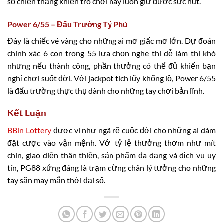
số chiến thắng khiến trò chơi này luôn giữ được sức hút.
Power 6/55 – Đấu Trường Tỷ Phú
Đây là chiếc vé vàng cho những ai mơ giấc mơ lớn. Dự đoán
chính xác 6 con trong 55 lựa chọn nghe thì dễ làm thì khó
nhưng nếu thành công, phần thưởng có thể đủ khiến bạn
nghỉ chơi suốt đời. Với jackpot tích lũy khổng lồ, Power 6/55
là đấu trường thực thụ dành cho những tay chơi bản lĩnh.
Kết Luận
BBin Lottery
được ví như ngã rẽ cuộc đời cho những ai dám
đặt cược vào vận mệnh. Với tỷ lệ thưởng thơm như mít
chín, giao diện thân thiện, sản phẩm đa dạng và dịch vụ uy
tín, PG88 xứng đáng là trạm dừng chân lý tưởng cho những
tay săn may mắn thời đại số.