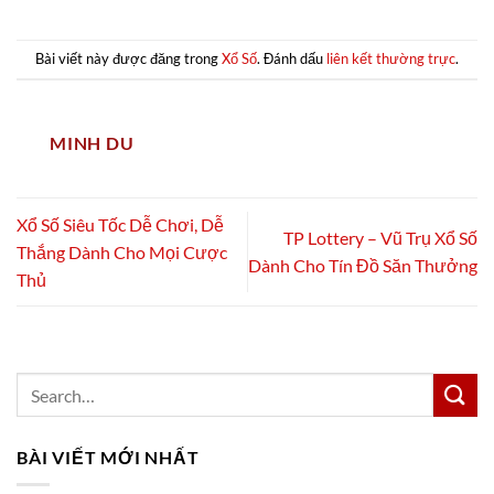
Bài viết này được đăng trong
Xổ Số
. Đánh dấu
liên kết thường trực
.
MINH DU
Xổ Số Siêu Tốc Dễ Chơi, Dễ
TP Lottery – Vũ Trụ Xổ Số
Thắng Dành Cho Mọi Cược
Dành Cho Tín Đồ Săn Thưởng
Thủ
BÀI VIẾT MỚI NHẤT