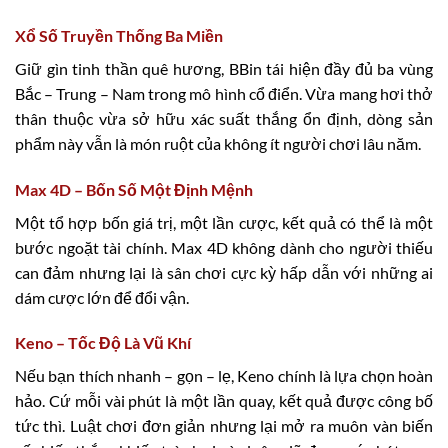
Xổ Số Truyền Thống Ba Miền
Giữ gìn tinh thần quê hương, BBin tái hiện đầy đủ ba vùng
Bắc – Trung – Nam trong mô hình cổ điển. Vừa mang hơi thở
thân thuộc vừa sở hữu xác suất thắng ổn định, dòng sản
phẩm này vẫn là món ruột của không ít người chơi lâu năm.
Max 4D – Bốn Số Một Định Mệnh
Một tổ hợp bốn giá trị, một lần cược, kết quả có thể là một
bước ngoặt tài chính. Max 4D không dành cho người thiếu
can đảm nhưng lại là sân chơi cực kỳ hấp dẫn với những ai
dám cược lớn để đổi vận.
Keno – Tốc Độ Là Vũ Khí
Nếu bạn thích nhanh – gọn – lẹ, Keno chính là lựa chọn hoàn
hảo. Cứ mỗi vài phút là một lần quay, kết quả được công bố
tức thì. Luật chơi đơn giản nhưng lại mở ra muôn vàn biến