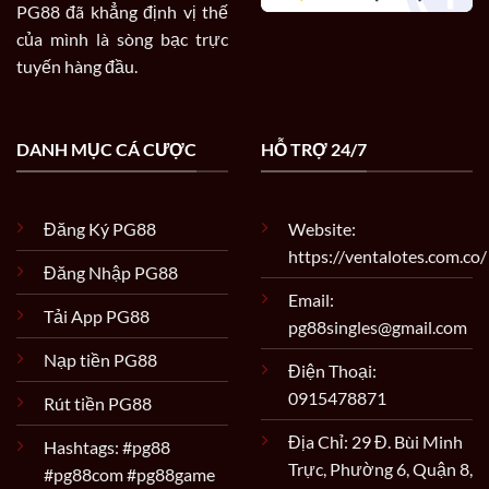
PG88 đã khẳng định vị thế
của mình là sòng bạc trực
tuyến hàng đầu.
DANH MỤC CÁ CƯỢC
HỖ TRỢ 24/7
Đăng Ký PG88
Website:
https://ventalotes.com.co/
Đăng Nhập PG88
Email:
Tải App PG88
pg88singles
@gmail.com
Nạp tiền PG88
Điện Thoại:
0915478871
Rút tiền PG88
Địa Chỉ:
29 Đ. Bùi Minh
Hashtags: #pg88
Trực, Phường 6, Quận 8,
#pg88com #pg88game