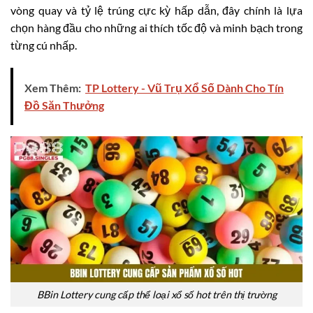
vòng quay và tỷ lệ trúng cực kỳ hấp dẫn, đây chính là lựa
chọn hàng đầu cho những ai thích tốc độ và minh bạch trong
từng cú nhấp.
Xem Thêm:
TP Lottery - Vũ Trụ Xổ Số Dành Cho Tín
Đồ Săn Thưởng
BBin Lottery cung cấp thể loại xổ số hot trên thị trường