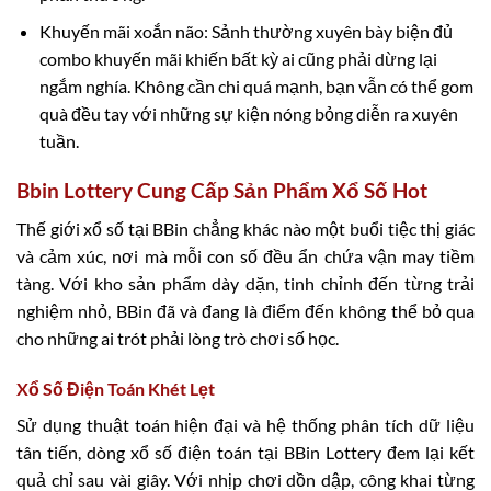
Khuyến mãi xoắn não: Sảnh thường xuyên bày biện đủ
combo khuyến mãi khiến bất kỳ ai cũng phải dừng lại
ngắm nghía. Không cần chi quá mạnh, bạn vẫn có thể gom
quà đều tay với những sự kiện nóng bỏng diễn ra xuyên
tuần.
Bbin Lottery Cung Cấp Sản Phẩm Xổ Số Hot
Thế giới xổ số tại BBin chẳng khác nào một buổi tiệc thị giác
và cảm xúc, nơi mà mỗi con số đều ẩn chứa vận may tiềm
tàng. Với kho sản phẩm dày dặn, tinh chỉnh đến từng trải
nghiệm nhỏ, BBin đã và đang là điểm đến không thể bỏ qua
cho những ai trót phải lòng trò chơi số học.
Xổ Số Điện Toán Khét Lẹt
Sử dụng thuật toán hiện đại và hệ thống phân tích dữ liệu
tân tiến, dòng xổ số điện toán tại BBin Lottery đem lại kết
quả chỉ sau vài giây. Với nhịp chơi dồn dập, công khai từng