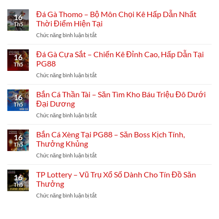
Đá Gà Thomo – Bộ Môn Chọi Kê Hấp Dẫn Nhất
16
Thời Điểm Hiện Tại
Th5
Chức năng bình luận bị tắt
ở
Đá
Gà
Đá Gà Cựa Sắt – Chiến Kê Đỉnh Cao, Hấp Dẫn Tại
16
Thomo
PG88
Th5
–
Chức năng bình luận bị tắt
ở
Bộ
Đá
Môn
Gà
Bắn Cá Thần Tài – Săn Tìm Kho Báu Triệu Đô Dưới
Chọi
16
Cựa
Kê
Đại Dương
Th5
Sắt
Hấp
Chức năng bình luận bị tắt
ở
–
Dẫn
Bắn
Chiến
Nhất
Cá
Bắn Cá Xèng Tại PG88 – Săn Boss Kịch Tính,
Kê
Thời
16
Thần
Đỉnh
Thưởng Khủng
Điểm
Th5
Tài
Cao,
Hiện
Chức năng bình luận bị tắt
ở
–
Hấp
Tại
Bắn
Săn
Dẫn
Cá
TP Lottery – Vũ Trụ Xổ Số Dành Cho Tín Đồ Săn
Tìm
Tại
16
Xèng
Kho
Thưởng
PG88
Th5
Tại
Báu
Chức năng bình luận bị tắt
ở
PG88
Triệu
TP
–
Đô
Lottery
Săn
Dưới