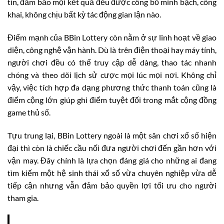
tín, đảm bảo mọi kết quả đều được công bố minh bạch, công
khai, không chịu bất kỳ tác động gian lận nào.
Điểm mạnh của BBin Lottery còn nằm ở sự linh hoạt về giao
diện, công nghệ vận hành. Dù là trên điện thoại hay máy tính,
người chơi đều có thể truy cập dễ dàng, thao tác nhanh
chóng và theo dõi lịch sử cược mọi lúc mọi nơi. Không chỉ
vậy, việc tích hợp đa dạng phương thức thanh toán cũng là
điểm cộng lớn giúp ghi điểm tuyệt đối trong mắt cộng đồng
game thủ số.
Tựu trung lại, BBin Lottery ngoài là một sân chơi xổ số hiện
đại thì còn là chiếc cầu nối đưa người chơi đến gần hơn với
vận may. Đây chính là lựa chọn đáng giá cho những ai đang
tìm kiếm một hệ sinh thái xổ số vừa chuyên nghiệp vừa dễ
tiếp cận nhưng vẫn đảm bảo quyền lợi tối ưu cho người
tham gia.