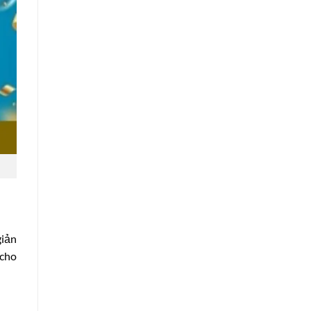
giản
 cho