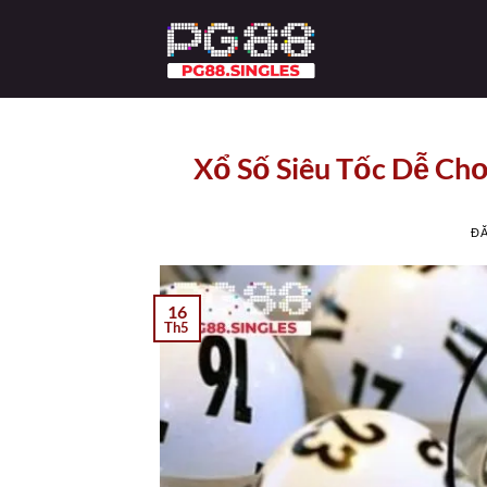
Bỏ
qua
nội
dung
Xổ Số Siêu Tốc Dễ Ch
Đ
16
Th5