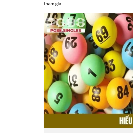
tham gia.